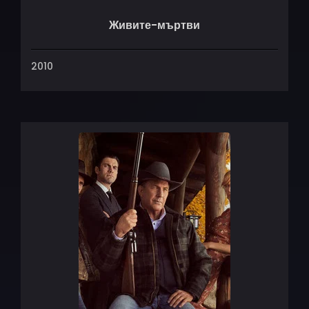
Живите-мъртви
2010