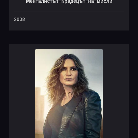
Менталистът-Крадецът-на-мисли
2008