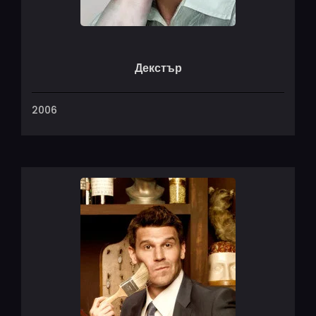
Декстър
2006