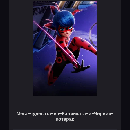
Мега-чудесата-на-Калинката-и-Черния-
котарак