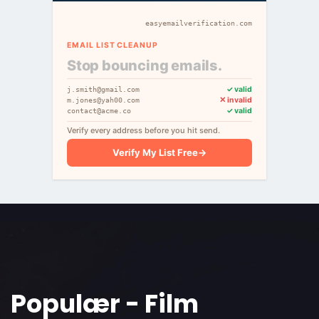
easyemailverification.com
EMAIL LIST CLEANUP
Stop bouncing emails.
✓ valid
j.smith@gmail.com
✕ invalid
m.jones@yah00.com
✓ valid
contact@acme.co
Verify every address before you hit send.
Verify My List Free
→
Populær - Film