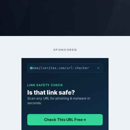
SPONSORED
✓
emailveritas.com/url-checker
LINK SAFETY CHECK
Is that link safe?
Scan any URL for phishing & malware in
seconds.
Check This URL Free
→