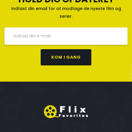
Indtast din email for at modtage de nyeste film og
serier.
KOM I GANG