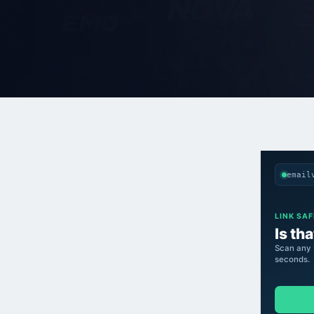
email
LINK SA
Is tha
Scan any 
seconds.