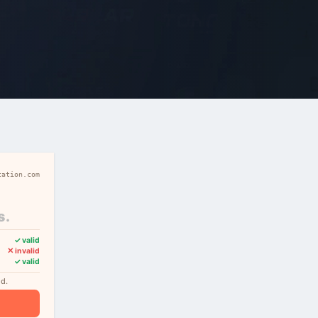
cation.com
s.
✓ valid
✕ invalid
✓ valid
nd.