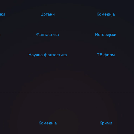
чки
Цртани
Комедија
и
Фантастика
Историјски
Научна фантастика
ТВ филм
Комедија
Крими