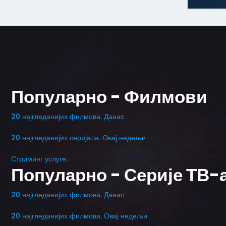
Популарно - Филмови
20 најгледанијих филмова. Данас
20 најгледанијих серијала. Овај недељи
Стриминг услуге.
Популарно - Серије ТВ-а
20 најгледанијих филмова. Данас
20 најгледанијих филмова. Овај недељи