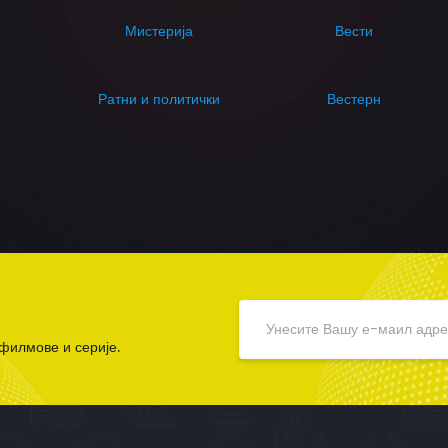
Мистерија
Вести
Ратни и политички
Вестерн
филмове и серије.