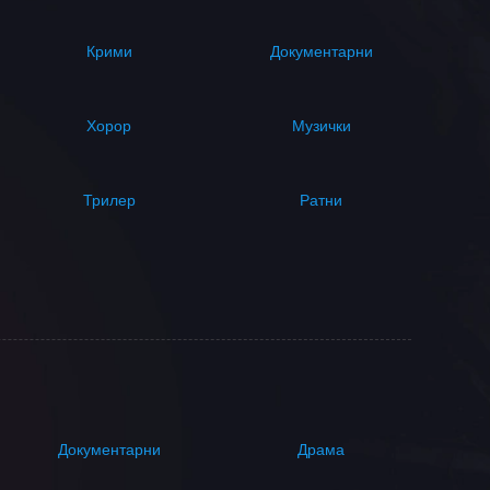
Крими
Документарни
Хорор
Музички
Трилер
Ратни
Документарни
Драма