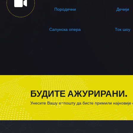
Породични
Дечији
Сапунска опера
Ток шоу
БУДИТЕ АЖУРИРАНИ.
Унесите Вашу е-пошту да бисте примили најновије 