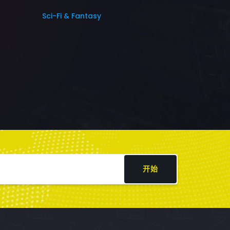
Sci-Fi & Fantasy
开始