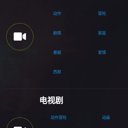
动作
冒险
剧情
家庭
悬疑
爱情
西部
电视剧
动作冒险
动画