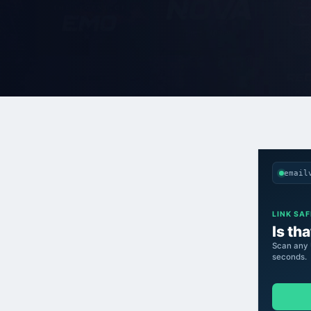
email
LINK SA
Is tha
Scan any 
seconds.