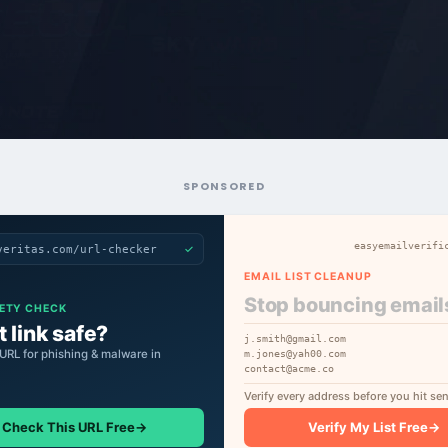
SPONSORED
easyemailverifi
✓
veritas.com/url-checker
EMAIL LIST CLEANUP
Stop bouncing email
FETY CHECK
t link safe?
j.smith@gmail.com
URL for phishing & malware in
m.jones@yah00.com
contact@acme.co
Verify every address before you hit se
Check This URL Free
→
Verify My List Free
→