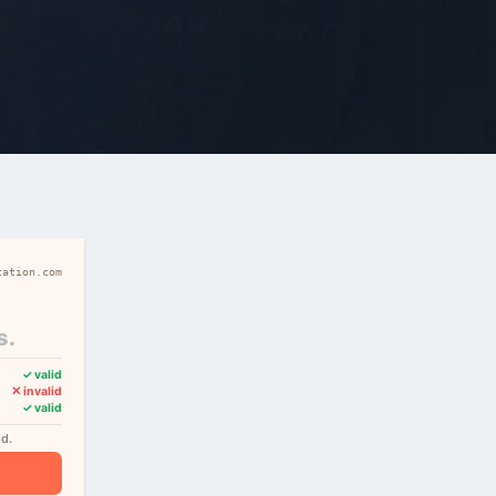
cation.com
s.
✓ valid
✕ invalid
✓ valid
nd.